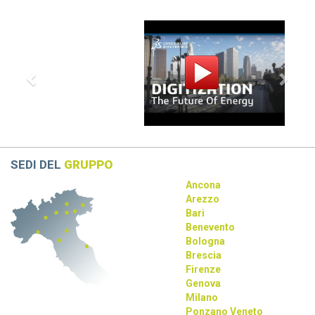
CATIA R2026 vs CATIA R2025: tutte le
Previous
Next
differenze che devi conoscere
scopri le differenze tra CATIA R2026 e CATIA R2025
Dassault Systèmes, Apple e NVIDIA: una
partnership strategica
La collaborazione tra Dassault Systèmes, Apple e NVIDIA
rivoluziona la progettazione con AI e tecnologie immersive.
SEDI DEL
GRUPPO
Ancona
Arezzo
Bari
Benevento
Bologna
Brescia
Firenze
Genova
Milano
Ponzano Veneto