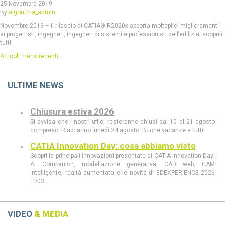
25 Novembre 2019
By
algoritma_admin
Novembre 2019 – Il rilascio di CATIA® R2020x apporta molteplici miglioramenti
ai progettisti, ingegneri, ingegneri di sistemi e professionisti dell’edilizia: scoprili
tutti!
Navigazione
Articoli meno recenti
articoli
ULTIME NEWS
Chiusura estiva 2026
Si avvisa che i nostri uffici resteranno chiusi dal 10 al 21 agosto
compreso. Riaprianno lunedì 24 agosto. Buone vacanze a tutti!
CATIA Innovation Day: cosa abbiamo visto
Scopri le principali innovazioni presentate al CATIA Innovation Day:
AI Companion, modellazione generativa, CAD web, CAM
intelligente, realtà aumentata e le novità di 3DEXPERIENCE 2026
FD03.
CATIA Innovation Day 11 giugno a Milano
Scopri al CATIA Innovation Day 2026 come AI, 3DEXPERIENCE e
MBSE stanno rivoluzionando progettazione e sviluppo prodotto.
VIDEO
& MEDIA
Demo live, innovazione e casi concreti in un’unica giornata.