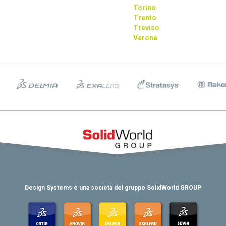
Torino
Trento
Treviso
Verona
Design Systems è una società del gruppo SolidWorld GROUP