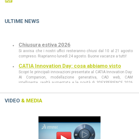
ULTIME NEWS
Chiusura estiva 2026
Si avvisa che i nostri uffici resteranno chiusi dal 10 al 21 agosto
compreso. Riaprianno lunedì 24 agosto. Buone vacanze a tutti!
CATIA Innovation Day: cosa abbiamo visto
Scopri le principali innovazioni presentate al CATIA Innovation Day:
AI Companion, modellazione generativa, CAD web, CAM
intelligente, realtà aumentata e le novità di 3DEXPERIENCE 2026
FD03.
CATIA Innovation Day 11 giugno a Milano
VIDEO
& MEDIA
Scopri al CATIA Innovation Day 2026 come AI, 3DEXPERIENCE e
MBSE stanno rivoluzionando progettazione e sviluppo prodotto.
Demo live, innovazione e casi concreti in un’unica giornata.
Previous
Next
CATIA R2026 vs CATIA R2025: tutte le
differenze che devi conoscere
scopri le differenze tra CATIA R2026 e CATIA R2025