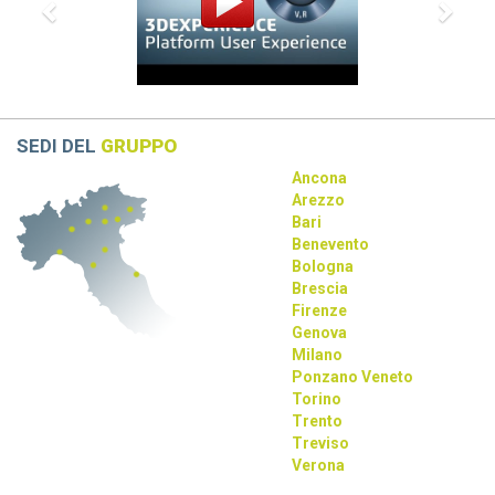
Dassault Systèmes, Apple e NVIDIA: una
partnership strategica
La collaborazione tra Dassault Systèmes, Apple e NVIDIA
rivoluziona la progettazione con AI e tecnologie immersive.
SEDI DEL
GRUPPO
Ancona
Arezzo
Bari
Benevento
Bologna
Brescia
Firenze
Genova
Milano
Ponzano Veneto
Torino
Trento
Treviso
Verona