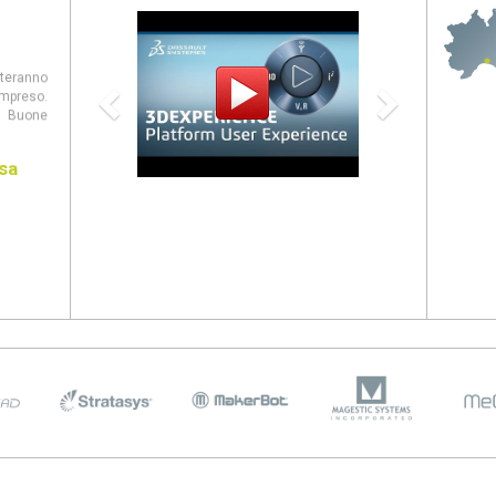
Previous
Next
steranno
mpreso.
 Buone
sa
entate al
panion,
eb, CAM
ovità di
026 come
stanno
viluppo
 e casi
2025: