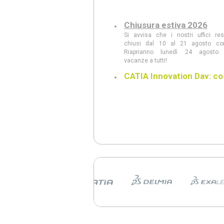
Chiusura estiva 2026
Si avvisa che i nostri uffici re
chiusi dal 10 al 21 agosto co
Riaprianno lunedì 24 agosto.
vacanze a tutti!
CATIA Innovation Day: co
abbiamo visto
Scopri le principali innovazioni pres
CATIA Innovation Day: AI Com
modellazione generativa, CAD w
intelligente, realtà aumentata e le n
3DEXPERIENCE 2026 FD03.
CATIA Innovation Day 11
giugno a Milano
Scopri al CATIA Innovation Day 2
AI, 3DEXPERIENCE e MBSE 
rivoluzionando progettazione e s
prodotto. Demo live, innovazione
concreti in un’unica giornata.
CATIA R2026 vs CATIA R