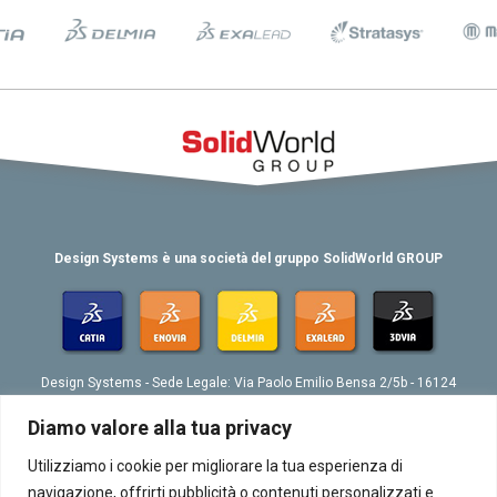
Design Systems è una società del gruppo SolidWorld GROUP
Design Systems - Sede Legale: Via Paolo Emilio Bensa 2/5b - 16124
Genova
Tel. 039 010 4074802 - Fax 039 010 4073276 - Email:
Diamo valore alla tua privacy
info@designsystemsplm.it
P. IVA 01566570998
Utilizziamo i cookie per migliorare la tua esperienza di
navigazione, offrirti pubblicità o contenuti personalizzati e