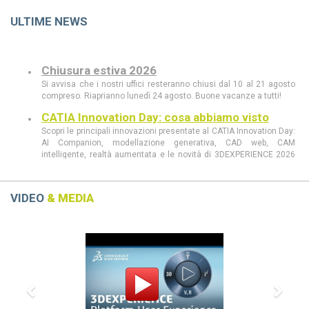
ULTIME NEWS
Chiusura estiva 2026
Si avvisa che i nostri uffici resteranno chiusi dal 10 al 21 agosto
compreso. Riaprianno lunedì 24 agosto. Buone vacanze a tutti!
CATIA Innovation Day: cosa abbiamo visto
Scopri le principali innovazioni presentate al CATIA Innovation Day:
AI Companion, modellazione generativa, CAD web, CAM
intelligente, realtà aumentata e le novità di 3DEXPERIENCE 2026
FD03.
CATIA Innovation Day 11 giugno a Milano
Scopri al CATIA Innovation Day 2026 come AI, 3DEXPERIENCE e
VIDEO
& MEDIA
MBSE stanno rivoluzionando progettazione e sviluppo prodotto.
Demo live, innovazione e casi concreti in un’unica giornata.
Previous
Next
CATIA R2026 vs CATIA R2025: tutte le
differenze che devi conoscere
scopri le differenze tra CATIA R2026 e CATIA R2025
Dassault Systèmes, Apple e NVIDIA: una
partnership strategica