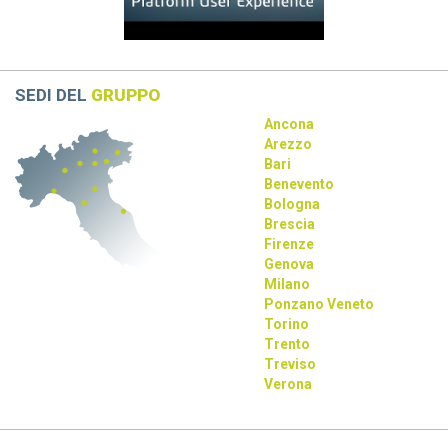
La collaborazione tra Dassault Systèmes, Apple e NVIDIA
rivoluziona la progettazione con AI e tecnologie immersive.
SEDI DEL
GRUPPO
Ancona
Arezzo
Bari
Benevento
Bologna
Brescia
Firenze
Genova
Milano
Ponzano Veneto
Torino
Trento
Treviso
Verona