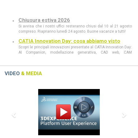
Chiusura estiva 2026
Si avvisa che i nostri uffici resteranno chiusi dal 10 al 21 agosto
compreso. Riaprianno lunedì 24 agosto. Buone vacanze a tutti!
CATIA Innovation Day: cosa abbiamo visto
Scopri le principali innovazioni presentate al CATIA Innovation Day:
AI Companion, modellazione generativa, CAD web, CAM
intelligente, realtà aumentata e le novità di 3DEXPERIENCE 2026
FD03.
CATIA Innovation Day 11 giugno a Milano
VIDEO
& MEDIA
Scopri al CATIA Innovation Day 2026 come AI, 3DEXPERIENCE e
MBSE stanno rivoluzionando progettazione e sviluppo prodotto.
Previous
Next
Demo live, innovazione e casi concreti in un’unica giornata.
CATIA R2026 vs CATIA R2025: tutte le
differenze che devi conoscere
scopri le differenze tra CATIA R2026 e CATIA R2025
Dassault Systèmes, Apple e NVIDIA: una
partnership strategica
La collaborazione tra Dassault Systèmes, Apple e NVIDIA