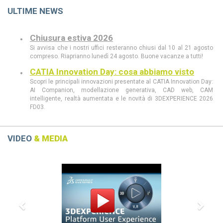
ULTIME NEWS
Chiusura estiva 2026
Si avvisa che i nostri uffici resteranno chiusi dal 10 al 21 agosto
compreso. Riaprianno lunedì 24 agosto. Buone vacanze a tutti!
CATIA Innovation Day: cosa abbiamo visto
Scopri le principali innovazioni presentate al CATIA Innovation Day:
AI Companion, modellazione generativa, CAD web, CAM
intelligente, realtà aumentata e le novità di 3DEXPERIENCE 2026
FD03.
CATIA Innovation Day 11 giugno a Milano
Scopri al CATIA Innovation Day 2026 come AI, 3DEXPERIENCE e
MBSE stanno rivoluzionando progettazione e sviluppo prodotto.
VIDEO
& MEDIA
Demo live, innovazione e casi concreti in un’unica giornata.
CATIA R2026 vs CATIA R2025: tutte le
Previous
Next
differenze che devi conoscere
scopri le differenze tra CATIA R2026 e CATIA R2025
Dassault Systèmes, Apple e NVIDIA: una
partnership strategica
La collaborazione tra Dassault Systèmes, Apple e NVIDIA