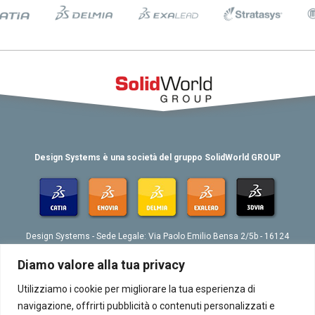
Design Systems è una società del gruppo SolidWorld GROUP
Design Systems - Sede Legale: Via Paolo Emilio Bensa 2/5b - 16124
Genova
Tel. 039 010 4074802 - Fax 039 010 4073276 - Email:
Diamo valore alla tua privacy
info@designsystemsplm.it
P. IVA 01566570998
Utilizziamo i cookie per migliorare la tua esperienza di
navigazione, offrirti pubblicità o contenuti personalizzati e