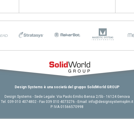
026 come
stanno
viluppo
 e casi
2025:
evi
R2026 e
Design Systems è una società del gruppo SolidWorld GROUP
e e
Design Systems - Sede Legale: Via Paolo Emilio Bensa 2/5b - 16124 Genova
Tel. 039 010 4074802 - Fax 039 010 4073276 - Email: info@designsystemsplm.it
P. IVA 01566570998
ystèmes,
ttazione
Chi siamo
|
Contatti
|
GDPR
|
Site Credits