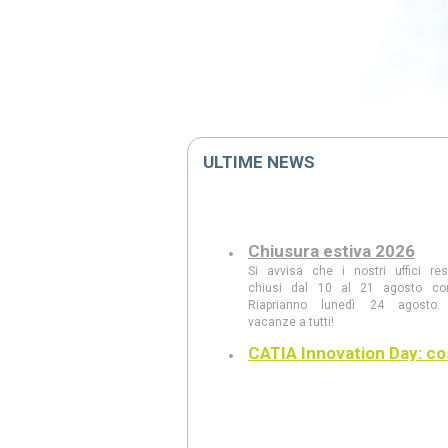
ULTIME NEWS
Chiusura estiva 2026
Si avvisa che i nostri uffici re
chiusi dal 10 al 21 agosto co
Riaprianno lunedì 24 agosto.
vacanze a tutti!
CATIA Innovation Day: co
abbiamo visto
Scopri le principali innovazioni pres
CATIA Innovation Day: AI Com
modellazione generativa, CAD w
intelligente, realtà aumentata e le n