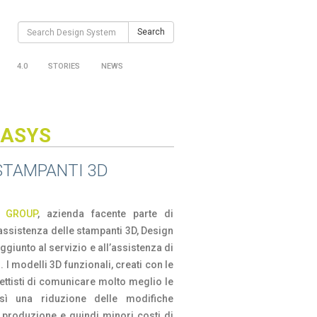
Search
Search
for:
4.0
STORIES
NEWS
TASYS
 STAMPANTI 3D
y GROUP
, azienda facente parte di
 assistenza delle stampanti 3D, Design
giunto al servizio e all’assistenza di
. I modelli 3D funzionali, creati con le
ettisti di comunicare molto meglio le
osì una riduzione delle modifiche
i produzione e quindi minori costi di