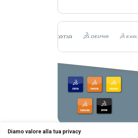
3DEXPERIENCE 2026 FD03.
CATIA Innovation Day 11
giugno a Milano
Scopri al CATIA Innovation Day 2
AI, 3DEXPERIENCE e MBSE 
rivoluzionando progettazione e s
prodotto. Demo live, innovazione
concreti in un’unica giornata.
CATIA R2026 vs CATIA R
tutte le differenze che d
conoscere
scopri le differenze tra CATIA 
CATIA R2025
Dassault Systèmes, Appl
NVIDIA: una partnership
strategica
La collaborazione tra Dassault S
Apple e NVIDIA rivoluziona la proge
con AI e tecnologie immersive.
Diamo valore alla tua privacy