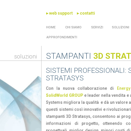
▸ web support
▸ contatti
HOME
CHI SIAMO
SERVIZI
SOLUZIONI
APPROFONDIMENTI
STAMPANTI
3D STRA
soluzioni
SISTEMI PROFESSIONALI:
STRATASYS
Con la nuova collaborazione di
Energ
SolidWorld GROUP
e leader nella vendita e
Systems migliora la qualità e dà un valore ag
questi sistemi così innovativi e rivoluzionari
stampanti 3D Stratasys, consentono ai prog
informazioni di progetto, ottenendo c
progettuali, miglior design, minori costi d