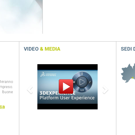
VIDEO
& MEDIA
SEDI
Previous
Next
steranno
mpreso.
 Buone
sa
entate al
panion,
eb, CAM
ovità di