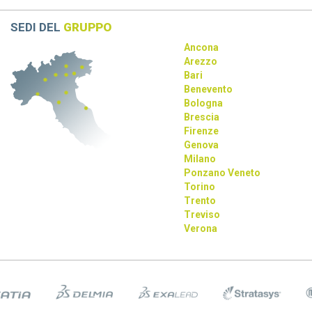
rivoluziona la progettazione con AI e tecnologie immersive.
SEDI DEL
GRUPPO
Ancona
Arezzo
Bari
Benevento
Bologna
Brescia
Firenze
Genova
Milano
Ponzano Veneto
Torino
Trento
Treviso
Verona