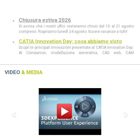
Chiusura estiva 2026
Si avvisa che i nostri uffici resteranno chiusi dal 10 al 21 agosto
compreso. Riaprianno lunedì 24 agosto. Buone vacanze a tutti!
CATIA Innovation Day: cosa abbiamo visto
Scopri le principali innovazioni presentate al CATIA Innovation Day:
AI Companion, modellazione generativa, CAD web, CAM
intelligente, realtà aumentata e le novità di 3DEXPERIENCE 2026
FD03.
CATIA Innovation Day 11 giugno a Milano
VIDEO
& MEDIA
Scopri al CATIA Innovation Day 2026 come AI, 3DEXPERIENCE e
MBSE stanno rivoluzionando progettazione e sviluppo prodotto.
Previous
Next
Demo live, innovazione e casi concreti in un’unica giornata.
CATIA R2026 vs CATIA R2025: tutte le
differenze che devi conoscere
scopri le differenze tra CATIA R2026 e CATIA R2025
Dassault Systèmes, Apple e NVIDIA: una
partnership strategica
La collaborazione tra Dassault Systèmes, Apple e NVIDIA