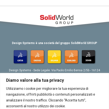
Design Systems è una società del gruppo SolidWorld GROUP
Design Systems - Sede Legale: Via Paolo Emilio Bensa 2/5b - 16124
Genova
Tel. 039 010 4074802 - Fax 039 010 4073276 - Email:
Diamo valore alla tua privacy
info@designsystemsplm.it
P. IVA 01566570998
Utilizziamo i cookie per migliorare la tua esperienza di
navigazione, offrirti pubblicità o contenuti personalizzati e
analizzare il nostro traffico. Cliccando “Accetta tutti”,
acconsenti al nostro utilizzo dei cookie.