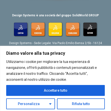
Design Systems è una società del gruppo SolidWorld GROUP
Design Systems - Sede Legale: Via Paolo Emilio Bensa 2/5b - 16124
Genova
Tel. 039 010 4074802 - Fax 039 010 4073276 - Email:
Diamo valore alla tua privacy
info@designsystemsplm.it
P. IVA 01566570998
Utilizziamo i cookie per migliorare la tua esperienza di
navigazione, offrirti pubblicità o contenuti personalizzati e
analizzare il nostro traffico. Cliccando “Accetta tutti”,
acconsenti al nostro utilizzo dei cookie.
Accettare tutto
Chi siamo
|
Contatti
|
GDPR
|
Site Credits
Copyright 2015 © Design Systems. All rights reserved.
Personalizza
Rifiuta tutto