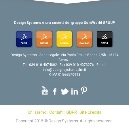
Design Systems è una società del gruppo SolidWorld GROUP
Design Systems - Sede Legale: Via Paolo Emilio Bensa 2/5b - 16124
Genova
Tel. 039 010 4074802 - Fax 039 010 4073276 - Email:
info@designsystemsplm.it
P. IVA 01566570998
Chi siamo
|
Contatti
|
GDPR
|
Site Credits
Copyright 2015 © Design Systems. All rights reserved.