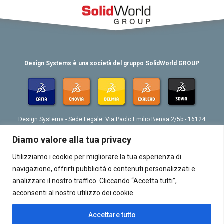
Design Systems è una società del gruppo SolidWorld GROUP
Design Systems - Sede Legale: Via Paolo Emilio Bensa 2/5b - 16124
Genova
Tel. 039 010 4074802 - Fax 039 010 4073276 - Email:
Diamo valore alla tua privacy
info@designsystemsplm.it
P. IVA 01566570998
Utilizziamo i cookie per migliorare la tua esperienza di
navigazione, offrirti pubblicità o contenuti personalizzati e
analizzare il nostro traffico. Cliccando “Accetta tutti”,
acconsenti al nostro utilizzo dei cookie.
Accettare tutto
Chi siamo
|
Contatti
|
GDPR
|
Site Credits