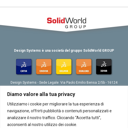
Design Systems è una società del gruppo SolidWorld GROUP
Design Systems - Sede Legale: Via Paolo Emilio Bensa 2/5b - 16124
Genova
Tel. 039 010 4074802 - Fax 039 010 4073276 - Email:
Diamo valore alla tua privacy
info@designsystemsplm.it
P. IVA 01566570998
Utilizziamo i cookie per migliorare la tua esperienza di
navigazione, offrirti pubblicità o contenuti personalizzati e
analizzare il nostro traffico. Cliccando “Accetta tutti”,
acconsenti al nostro utilizzo dei cookie.