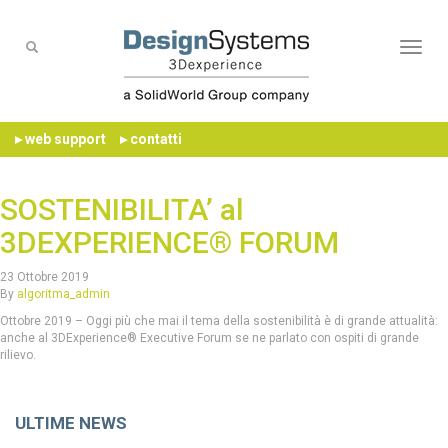
Naviga
▸ web support
▸ contatti
SOSTENIBILITA’ al
3DEXPERIENCE® FORUM
23 Ottobre 2019
By
algoritma_admin
Ottobre 2019 – Oggi più che mai il tema della sostenibilità è di grande attualità:
anche al 3DExperience® Executive Forum se ne parlato con ospiti di grande
rilievo.
Chiusura estiva 2026
ULTIME NEWS
Si avvisa che i nostri uffici resteranno chiusi dal 10 al 21 agosto
compreso. Riaprianno lunedì 24 agosto. Buone vacanze a tutti!