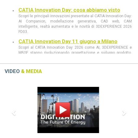
CATIA Innovation Day: cosa abbiamo visto
Scopri le principali innovazioni presentate al CATIA Innovation Day:
AI Companion, modellazione generativa, CAD web, CAM
intelligente, realtà aumentata e le novità di 3DEXPERIENCE 2026
FD03.
CATIA Innovation Day 11 giugno a Milano
Scopri al CATIA Innovation Day 2026 come AI, 3DEXPERIENCE e
MBSE stanno rivoluzionando progettazione e sviluppo prodotto.
Demo live, innovazione e casi concreti in un’unica giornata.
CATIA R2026 vs CATIA R2025: tutte le
VIDEO
& MEDIA
differenze che devi conoscere
scopri le differenze tra CATIA R2026 e CATIA R2025
Previous
Next
Dassault Systèmes, Apple e NVIDIA: una
partnership strategica
La collaborazione tra Dassault Systèmes, Apple e NVIDIA
rivoluziona la progettazione con AI e tecnologie immersive.