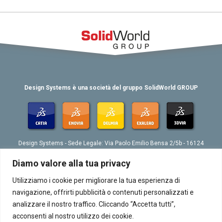
Design Systems è una società del gruppo SolidWorld GROUP
Design Systems - Sede Legale: Via Paolo Emilio Bensa 2/5b - 16124
Genova
Tel. 039 010 4074802 - Fax 039 010 4073276 - Email:
Diamo valore alla tua privacy
info@designsystemsplm.it
P. IVA 01566570998
Utilizziamo i cookie per migliorare la tua esperienza di
navigazione, offrirti pubblicità o contenuti personalizzati e
analizzare il nostro traffico. Cliccando “Accetta tutti”,
acconsenti al nostro utilizzo dei cookie.