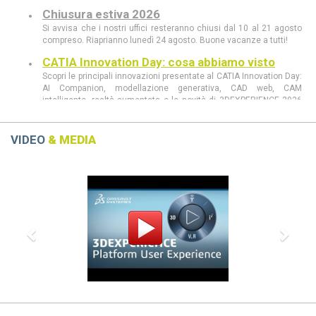
Chiusura estiva 2026
Si avvisa che i nostri uffici resteranno chiusi dal 10 al 21 agosto
compreso. Riaprianno lunedì 24 agosto. Buone vacanze a tutti!
CATIA Innovation Day: cosa abbiamo visto
Scopri le principali innovazioni presentate al CATIA Innovation Day:
AI Companion, modellazione generativa, CAD web, CAM
intelligente, realtà aumentata e le novità di 3DEXPERIENCE 2026
FD03.
CATIA Innovation Day 11 giugno a Milano
VIDEO
& MEDIA
Scopri al CATIA Innovation Day 2026 come AI, 3DEXPERIENCE e
MBSE stanno rivoluzionando progettazione e sviluppo prodotto.
Previous
Next
Demo live, innovazione e casi concreti in un’unica giornata.
CATIA R2026 vs CATIA R2025: tutte le
differenze che devi conoscere
scopri le differenze tra CATIA R2026 e CATIA R2025
Dassault Systèmes, Apple e NVIDIA: una
partnership strategica
La collaborazione tra Dassault Systèmes, Apple e NVIDIA
rivoluziona la progettazione con AI e tecnologie immersive.