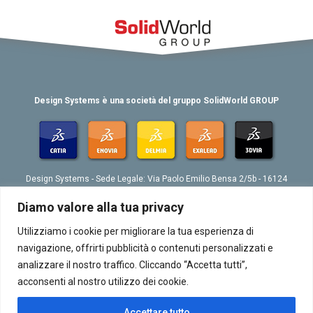
Design Systems è una società del gruppo SolidWorld GROUP
Design Systems - Sede Legale: Via Paolo Emilio Bensa 2/5b - 16124
Genova
Tel. 039 010 4074802 - Fax 039 010 4073276 - Email:
Diamo valore alla tua privacy
info@designsystemsplm.it
P. IVA 01566570998
Utilizziamo i cookie per migliorare la tua esperienza di
navigazione, offrirti pubblicità o contenuti personalizzati e
analizzare il nostro traffico. Cliccando “Accetta tutti”,
acconsenti al nostro utilizzo dei cookie.
Accettare tutto