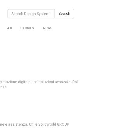
Search
Search
for:
4.0
STORIES
NEWS
formazione digitale con soluzioni avanzate. Dal
enza.
ione e assistenza. Chi è SolidWorld GROUP