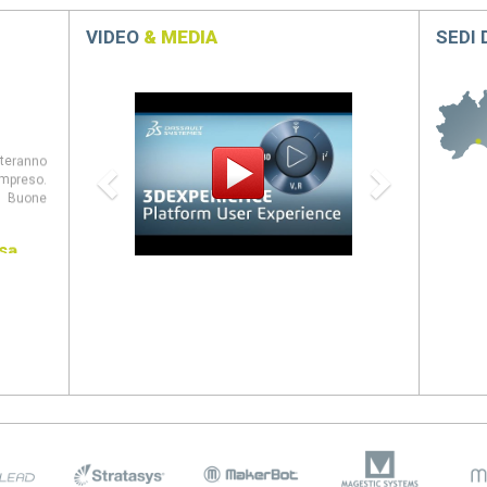
VIDEO
& MEDIA
SEDI
Previous
Next
steranno
mpreso.
 Buone
sa
entate al
panion,
eb, CAM
ovità di
026 come
stanno
viluppo