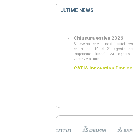
ULTIME NEWS
Chiusura estiva 2026
Si avvisa che i nostri uffici re
chiusi dal 10 al 21 agosto co
Riaprianno lunedì 24 agosto.
vacanze a tutti!
CATIA Innovation Day: co
abbiamo visto
Scopri le principali innovazioni pres
CATIA Innovation Day: AI Com
modellazione generativa, CAD w
intelligente, realtà aumentata e le n
3DEXPERIENCE 2026 FD03.
CATIA Innovation Day 11
giugno a Milano
Scopri al CATIA Innovation Day 2
AI, 3DEXPERIENCE e MBSE 
rivoluzionando progettazione e s