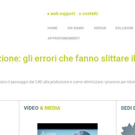
▸ web support
▸ contatti
HOME
CHI SIAMO
SERVIZI
SOLUZIONI
APPROFONDIMENTI
one: gli errori che fanno slittare 
entano il passaggio dal CAD alla produzione e come ottimizzare i processi per ridurr
VIDEO
& MEDIA
SEDI
Previous
Next