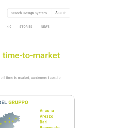
Search
Search
for:
4.0
STORIES
NEWS
il time-to-market
e il time-to-market, contenere i costi e
 DEL
GRUPPO
Ancona
Arezzo
Bari
Benevento