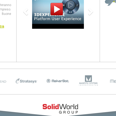
steranno
mpreso.
 Buone
sa
entate al
panion,
eb, CAM
ovità di
026 come
stanno
viluppo
 e casi
2025:
evi