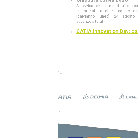
Si avvisa che i nostri uffici re
chiusi dal 10 al 21 agosto co
Riaprianno lunedì 24 agosto.
vacanze a tutti!
CATIA Innovation Day: co
abbiamo visto
Scopri le principali innovazioni pres
CATIA Innovation Day: AI Com
modellazione generativa, CAD w
intelligente, realtà aumentata e le n
3DEXPERIENCE 2026 FD03.
CATIA Innovation Day 11
giugno a Milano
Scopri al CATIA Innovation Day 2
AI, 3DEXPERIENCE e MBSE 
rivoluzionando progettazione e s
prodotto. Demo live, innovazione
concreti in un’unica giornata.
CATIA R2026 vs CATIA R
tutte le differenze che d
conoscere