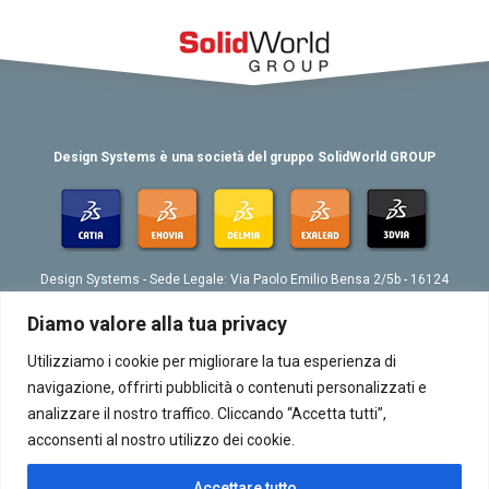
Design Systems è una società del gruppo SolidWorld GROUP
Design Systems - Sede Legale: Via Paolo Emilio Bensa 2/5b - 16124
Genova
Tel. 039 010 4074802 - Fax 039 010 4073276 - Email:
Diamo valore alla tua privacy
info@designsystemsplm.it
P. IVA 01566570998
Utilizziamo i cookie per migliorare la tua esperienza di
navigazione, offrirti pubblicità o contenuti personalizzati e
analizzare il nostro traffico. Cliccando “Accetta tutti”,
acconsenti al nostro utilizzo dei cookie.
Accettare tutto