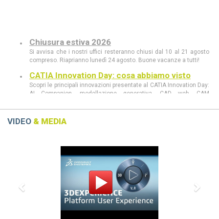
Chiusura estiva 2026
Si avvisa che i nostri uffici resteranno chiusi dal 10 al 21 agosto
compreso. Riaprianno lunedì 24 agosto. Buone vacanze a tutti!
CATIA Innovation Day: cosa abbiamo visto
Scopri le principali innovazioni presentate al CATIA Innovation Day:
AI Companion, modellazione generativa, CAD web, CAM
intelligente, realtà aumentata e le novità di 3DEXPERIENCE 2026
FD03.
VIDEO
& MEDIA
CATIA Innovation Day 11 giugno a Milano
Scopri al CATIA Innovation Day 2026 come AI, 3DEXPERIENCE e
MBSE stanno rivoluzionando progettazione e sviluppo prodotto.
Previous
Next
Demo live, innovazione e casi concreti in un’unica giornata.
CATIA R2026 vs CATIA R2025: tutte le
differenze che devi conoscere
scopri le differenze tra CATIA R2026 e CATIA R2025
Dassault Systèmes, Apple e NVIDIA: una
partnership strategica