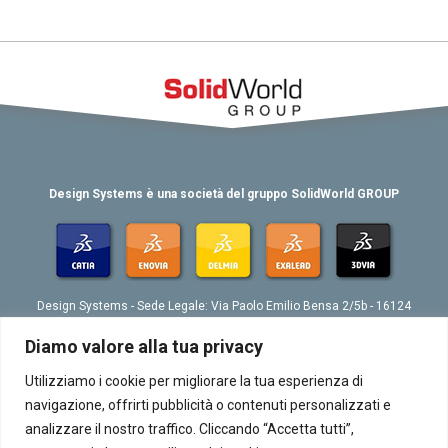
Design Systems è una società del gruppo SolidWorld GROUP
Design Systems - Sede Legale: Via Paolo Emilio Bensa 2/5b - 16124
Genova
Tel. 039 010 4074802 - Fax 039 010 4073276 - Email:
Diamo valore alla tua privacy
info@designsystemsplm.it
P. IVA 01566570998
Utilizziamo i cookie per migliorare la tua esperienza di
navigazione, offrirti pubblicità o contenuti personalizzati e
analizzare il nostro traffico. Cliccando “Accetta tutti”,