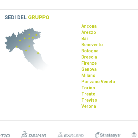
La collaborazione tra Dassault Systèmes, Apple e NVIDIA
rivoluziona la progettazione con AI e tecnologie immersive.
SEDI DEL
GRUPPO
Ancona
Arezzo
Bari
Benevento
Bologna
Brescia
Firenze
Genova
Milano
Ponzano Veneto
Torino
Trento
Treviso
Verona