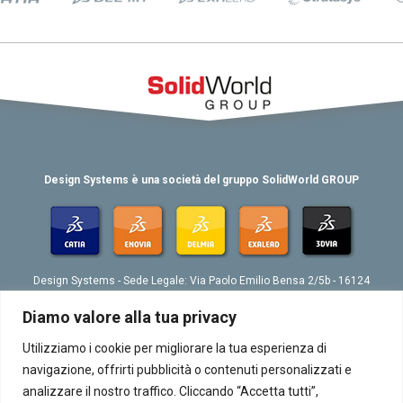
Design Systems è una società del gruppo SolidWorld GROUP
Design Systems - Sede Legale: Via Paolo Emilio Bensa 2/5b - 16124
Genova
Tel. 039 010 4074802 - Fax 039 010 4073276 - Email:
Diamo valore alla tua privacy
info@designsystemsplm.it
P. IVA 01566570998
Utilizziamo i cookie per migliorare la tua esperienza di
navigazione, offrirti pubblicità o contenuti personalizzati e
analizzare il nostro traffico. Cliccando “Accetta tutti”,