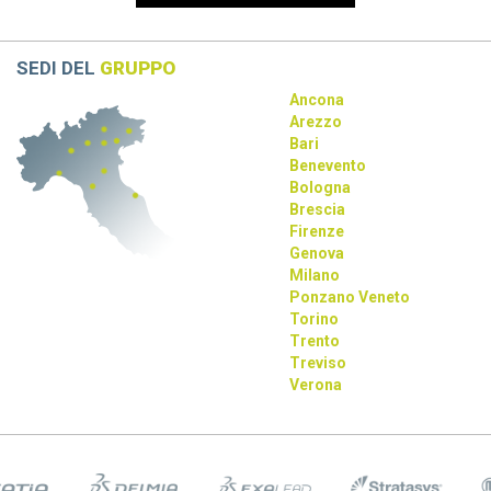
La collaborazione tra Dassault Systèmes, Apple e NVIDIA
rivoluziona la progettazione con AI e tecnologie immersive.
SEDI DEL
GRUPPO
Ancona
Arezzo
Bari
Benevento
Bologna
Brescia
Firenze
Genova
Milano
Ponzano Veneto
Torino
Trento
Treviso
Verona