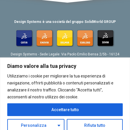
Design Systems è una società del gruppo SolidWorld GROUP
Design Systems - Sede Legale: Via Paolo Emilio Bensa 2/5b - 16124
Genova
Tel. 039 010 4074802 - Fax 039 010 4073276 - Email:
Diamo valore alla tua privacy
info@designsystemsplm.it
P. IVA 01566570998
Utilizziamo i cookie per migliorare la tua esperienza di
navigazione, offrirti pubblicità o contenuti personalizzati e
analizzare il nostro traffico. Cliccando “Accetta tutti”,
acconsenti al nostro utilizzo dei cookie.
Accettare tutto
Chi siamo
|
Contatti
|
GDPR
|
Site Credits
Copyright 2015 © Design Systems. All rights reserved.
Personalizza
Rifiuta tutto