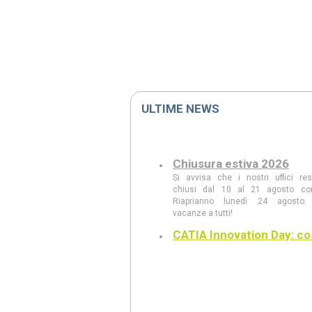
ULTIME NEWS
Chiusura estiva 2026
Si avvisa che i nostri uffici re
chiusi dal 10 al 21 agosto co
Riaprianno lunedì 24 agosto.
vacanze a tutti!
CATIA Innovation Day: co
abbiamo visto
Scopri le principali innovazioni pres
CATIA Innovation Day: AI Com
modellazione generativa, CAD w
intelligente, realtà aumentata e le n
3DEXPERIENCE 2026 FD03.