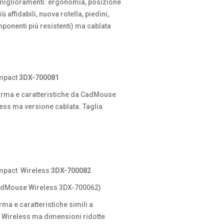
miglioramenti: ergonomia, posizione
iù affidabili, nuova rotella, piedini,
mponenti più resistenti) ma cablata
mpact
3DX-700081
rma e caratteristiche da CadMouse
ss ma versione cablata. Taglia
pact Wireless
3DX-700082
CadMouse Wireless 3DX-700062)
rma e caratteristiche simili a
Wireless ma dimensioni ridotte