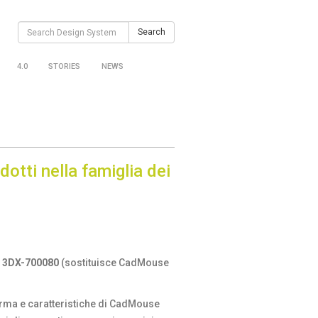
Search
Search
for:
4.0
STORIES
NEWS
otti nella famiglia dei
o
3DX-700080
(sostituisce CadMouse
rma e caratteristiche di CadMouse