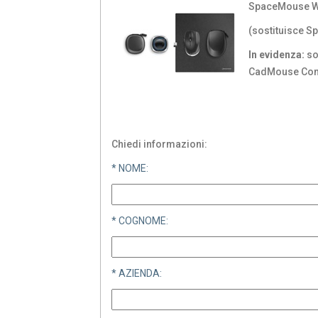
SpaceMouse Wi
(sostituisce S
In evidenza:
so
CadMouse Com
Chiedi informazioni:
* NOME:
* COGNOME:
* AZIENDA: