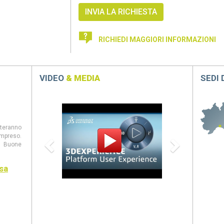
RICHIEDI MAGGIORI INFORMAZIONI
VIDEO
& MEDIA
SEDI
Previous
Next
steranno
mpreso.
 Buone
sa
entate al
panion,
eb, CAM
ovità di