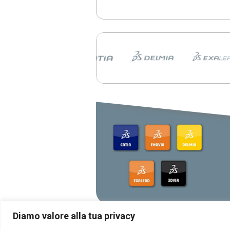
CATIA Innovation Day 11
giugno a Milano
Scopri al CATIA Innovation Day 2
AI, 3DEXPERIENCE e MBSE 
rivoluzionando progettazione e s
prodotto. Demo live, innovazione
concreti in un’unica giornata.
CATIA R2026 vs CATIA R
tutte le differenze che d
conoscere
scopri le differenze tra CATIA 
CATIA R2025
Dassault Systèmes, Appl
NVIDIA: una partnership
strategica
La collaborazione tra Dassault S
Apple e NVIDIA rivoluziona la proge
con AI e tecnologie immersive.
Diamo valore alla tua privacy