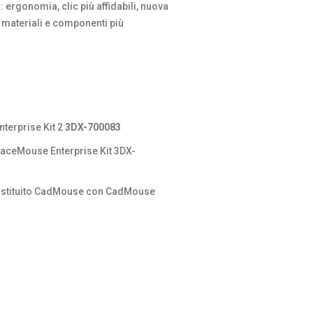
 ergonomia, clic più affidabili, nuova
i, materiali e componenti più
terprise Kit 2
3DX-700083
paceMouse Enterprise Kit 3DX-
ostituito CadMouse con CadMouse