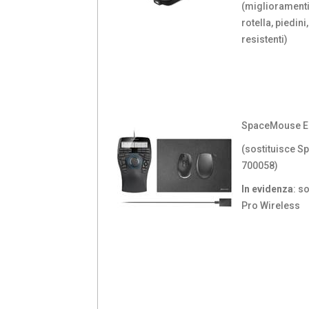
(miglioramenti:
rotella, piedin
resistenti)
SpaceMouse En
(sostituisce S
700058)
In evidenza
: s
Pro Wireless