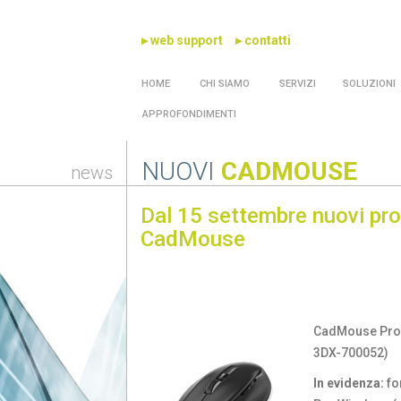
▸ web support
▸ contatti
HOME
CHI SIAMO
SERVIZI
SOLUZIONI
APPROFONDIMENTI
NUOVI
CADMOUSE
news
Dal 15 settembre nuovi prod
CadMouse
CadMouse Pr
3DX-700052)
In evidenza:
fo