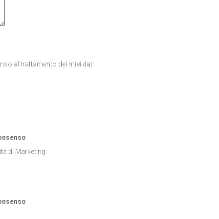
enso al trattamento dei miei dati
consenso
ità di Marketing.
consenso