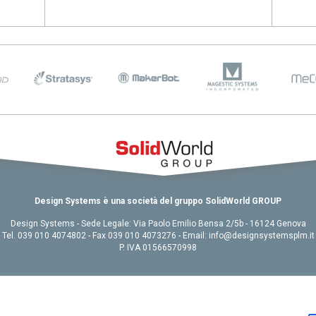
026 come
stanno
viluppo
 e casi
2025:
evi
R2026 e
e e
Design Systems è una società del gruppo SolidWorld GROUP
Design Systems - Sede Legale: Via Paolo Emilio Bensa 2/5b - 16124 Genova
ystèmes,
Tel. 039 010 4074802 - Fax 039 010 4073276 - Email: info@designsystemsplm.it
ttazione
P. IVA 01566570998
Chi siamo
|
Contatti
|
GDPR
|
Site Credits