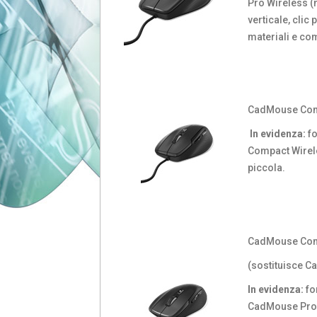
Pro Wireless (
verticale, clic p
materiali e co
CadMouse Co
In evidenza:
fo
Compact Wirele
piccola.
CadMouse Com
(sostituisce 
In evidenza:
fo
CadMouse Pro 