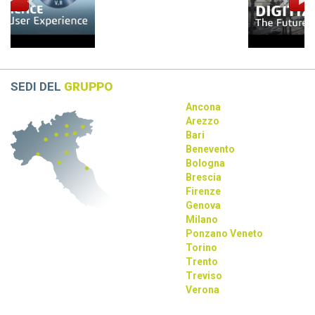
La collaborazione tra Dassault Systèmes, Apple e NVIDIA
rivoluziona la progettazione con AI e tecnologie immersive.
SEDI DEL
GRUPPO
Ancona
Arezzo
Bari
Benevento
Bologna
Brescia
Firenze
Genova
Milano
Ponzano Veneto
Torino
Trento
Treviso
Verona