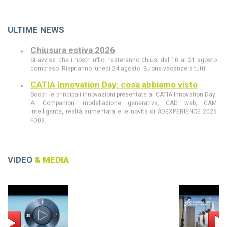
ULTIME NEWS
Chiusura estiva 2026
Si avvisa che i nostri uffici resteranno chiusi dal 10 al 21 agosto
compreso. Riaprianno lunedì 24 agosto. Buone vacanze a tutti!
CATIA Innovation Day: cosa abbiamo visto
Scopri le principali innovazioni presentate al CATIA Innovation Day:
AI Companion, modellazione generativa, CAD web, CAM
intelligente, realtà aumentata e le novità di 3DEXPERIENCE 2026
FD03.
CATIA Innovation Day 11 giugno a Milano
Scopri al CATIA Innovation Day 2026 come AI, 3DEXPERIENCE e
MBSE stanno rivoluzionando progettazione e sviluppo prodotto.
Demo live, innovazione e casi concreti in un’unica giornata.
VIDEO
& MEDIA
CATIA R2026 vs CATIA R2025: tutte le
Previous
Next
differenze che devi conoscere
scopri le differenze tra CATIA R2026 e CATIA R2025
Dassault Systèmes, Apple e NVIDIA: una
partnership strategica