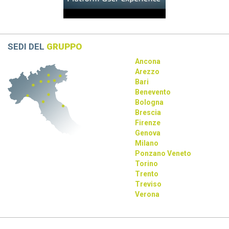
La collaborazione tra Dassault Systèmes, Apple e NVIDIA
rivoluziona la progettazione con AI e tecnologie immersive.
SEDI DEL
GRUPPO
Ancona
Arezzo
Bari
Benevento
Bologna
Brescia
Firenze
Genova
Milano
Ponzano Veneto
Torino
Trento
Treviso
Verona