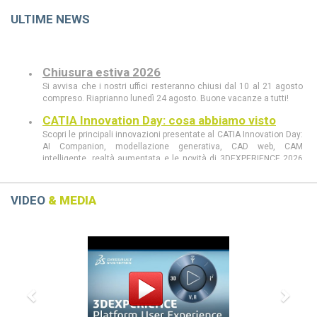
ULTIME NEWS
Chiusura estiva 2026
Si avvisa che i nostri uffici resteranno chiusi dal 10 al 21 agosto
compreso. Riaprianno lunedì 24 agosto. Buone vacanze a tutti!
CATIA Innovation Day: cosa abbiamo visto
Scopri le principali innovazioni presentate al CATIA Innovation Day:
AI Companion, modellazione generativa, CAD web, CAM
intelligente, realtà aumentata e le novità di 3DEXPERIENCE 2026
FD03.
CATIA Innovation Day 11 giugno a Milano
Scopri al CATIA Innovation Day 2026 come AI, 3DEXPERIENCE e
VIDEO
& MEDIA
MBSE stanno rivoluzionando progettazione e sviluppo prodotto.
Demo live, innovazione e casi concreti in un’unica giornata.
Previous
Next
CATIA R2026 vs CATIA R2025: tutte le
differenze che devi conoscere
scopri le differenze tra CATIA R2026 e CATIA R2025
Dassault Systèmes, Apple e NVIDIA: una
partnership strategica