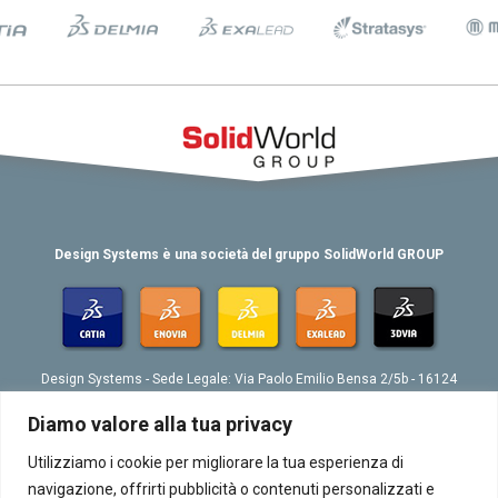
Design Systems è una società del gruppo SolidWorld GROUP
Design Systems - Sede Legale: Via Paolo Emilio Bensa 2/5b - 16124
Genova
Tel. 039 010 4074802 - Fax 039 010 4073276 - Email:
Diamo valore alla tua privacy
info@designsystemsplm.it
P. IVA 01566570998
Utilizziamo i cookie per migliorare la tua esperienza di
navigazione, offrirti pubblicità o contenuti personalizzati e