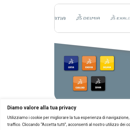
giugno a Milano
Scopri al CATIA Innovation Day 2
AI, 3DEXPERIENCE e MBSE 
rivoluzionando progettazione e s
prodotto. Demo live, innovazione
concreti in un’unica giornata.
CATIA R2026 vs CATIA R
tutte le differenze che d
conoscere
scopri le differenze tra CATIA 
CATIA R2025
Dassault Systèmes, Appl
NVIDIA: una partnership
strategica
La collaborazione tra Dassault S
Apple e NVIDIA rivoluziona la proge
con AI e tecnologie immersive.
Diamo valore alla tua privacy
Utilizziamo i cookie per migliorare la tua esperienza di navigazione, 
traffico. Cliccando “Accetta tutti”, acconsenti al nostro utilizzo dei c