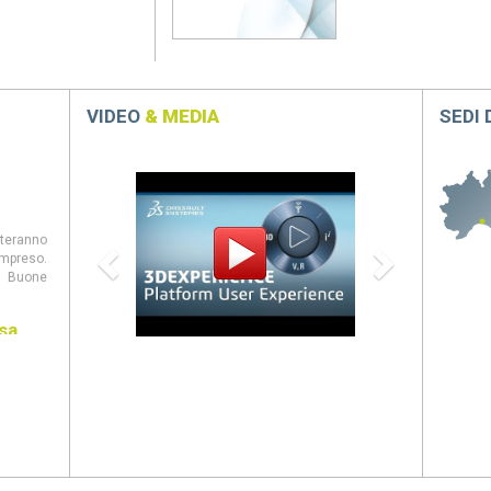
VIDEO
& MEDIA
SEDI
Previous
Next
steranno
mpreso.
 Buone
sa
entate al
panion,
eb, CAM
ovità di