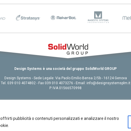
026 come
stanno
viluppo
 e casi
2025:
evi
R2026 e
Design Systems è una società del gruppo SolidWorld GROUP
e e
Design Systems - Sede Legale: Via Paolo Emilio Bensa 2/5b - 16124 Genova
Tel. 039 010 4074802 - Fax 039 010 4073276 - Email: info@designsystemsplm.it
P. IVA 01566570998
ystèmes,
ttazione
Chi siamo
|
Contatti
|
GDPR
|
Site Credits
Copyright 2015 © Design Systems. All rights reserved.
offrirti pubblicità o contenuti personalizzati e analizzare il nostro
ookie.