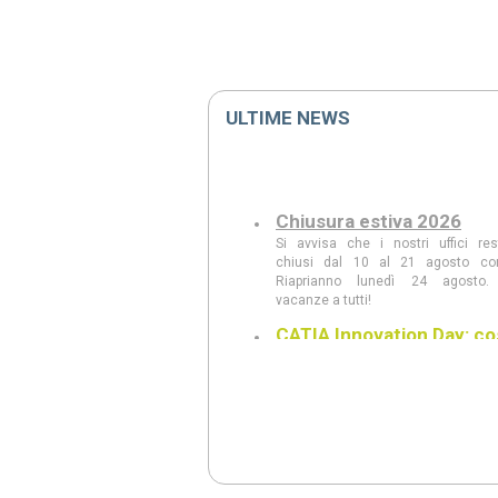
ULTIME NEWS
Chiusura estiva 2026
Si avvisa che i nostri uffici re
chiusi dal 10 al 21 agosto co
Riaprianno lunedì 24 agosto.
vacanze a tutti!
CATIA Innovation Day: co
abbiamo visto
Scopri le principali innovazioni pres
CATIA Innovation Day: AI Com
modellazione generativa, CAD w
intelligente, realtà aumentata e le n
3DEXPERIENCE 2026 FD03.
CATIA Innovation Day 11