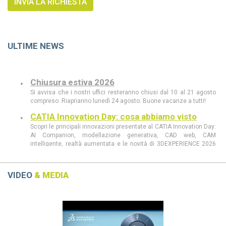
ULTIME NEWS
Chiusura estiva 2026
Si avvisa che i nostri uffici resteranno chiusi dal 10 al 21 agosto
compreso. Riaprianno lunedì 24 agosto. Buone vacanze a tutti!
CATIA Innovation Day: cosa abbiamo visto
Scopri le principali innovazioni presentate al CATIA Innovation Day:
AI Companion, modellazione generativa, CAD web, CAM
intelligente, realtà aumentata e le novità di 3DEXPERIENCE 2026
FD03.
CATIA Innovation Day 11 giugno a Milano
Scopri al CATIA Innovation Day 2026 come AI, 3DEXPERIENCE e
VIDEO
& MEDIA
MBSE stanno rivoluzionando progettazione e sviluppo prodotto.
Demo live, innovazione e casi concreti in un’unica giornata.
Previous
Next
CATIA R2026 vs CATIA R2025: tutte le
differenze che devi conoscere
scopri le differenze tra CATIA R2026 e CATIA R2025