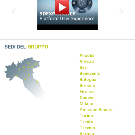
Dassault Systèmes, Apple e NVIDIA: una
partnership strategica
La collaborazione tra Dassault Systèmes, Apple e NVIDIA
rivoluziona la progettazione con AI e tecnologie immersive.
SEDI DEL
GRUPPO
Ancona
Arezzo
Bari
Benevento
Bologna
Brescia
Firenze
Genova
Milano
Ponzano Veneto
Torino
Trento
Treviso
Verona