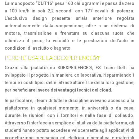
La monoposto “DUT16”
pesa 160 chilogrammi e passa da zero
a 100 km/h in soli 2,2 secondi con 177 cavalli di potenza.
L’esclusivo design presenta un’ala anteriore regolata
automaticamente dalla sospensione, oltre a un sistema di
motore, trasmissione e frenatura su ciascuna ruota che
ottimizza il peso, la velocità e le prestazioni dell’auto in
condizioni di asciutto o bagnato.
PERCHE’ USARE LA 3DEXPERIENCE
®?
Grazie alla piattaforma 3DEXPERIENCE®, FS Team Delft ha
sviluppato il progetto in maniera collaborativa, risparmiando i
tempi e i costi tipici delle infrastrutture IT e della loro gestione,
per
beneficiare invece dei vantaggi tecnici del cloud
.
In particolare, i team di tutte le discipline avevano accesso alla
piattaforma in qualsiasi momento, in università o da casa,
durante le riunioni con i fornitori e nella fase di collaudo.
Attraverso l’interfaccia semplice e intuitiva della piattaforma, gli
studenti hanno potuto accedere velocemente agli applicativi di
progettazione meccanica ed elettrica, cinematica e materiali