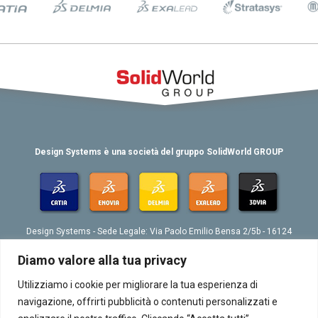
Design Systems è una società del gruppo SolidWorld GROUP
Design Systems - Sede Legale: Via Paolo Emilio Bensa 2/5b - 16124
Genova
Tel. 039 010 4074802 - Fax 039 010 4073276 - Email:
Diamo valore alla tua privacy
info@designsystemsplm.it
P. IVA 01566570998
Utilizziamo i cookie per migliorare la tua esperienza di
navigazione, offrirti pubblicità o contenuti personalizzati e