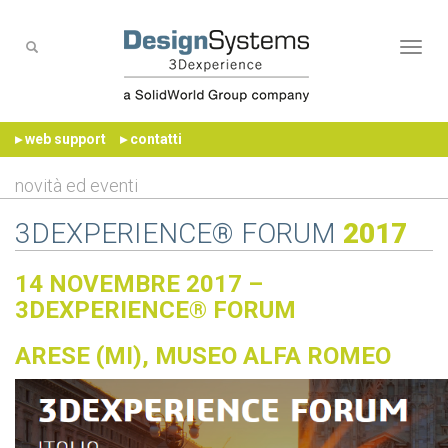
Naviga
▸ web support
▸ contatti
novità ed eventi
3DEXPERIENCE® FORUM
2017
14 NOVEMBRE 2017 –
3DEXPERIENCE® FORUM
ARESE (MI), MUSEO ALFA ROMEO