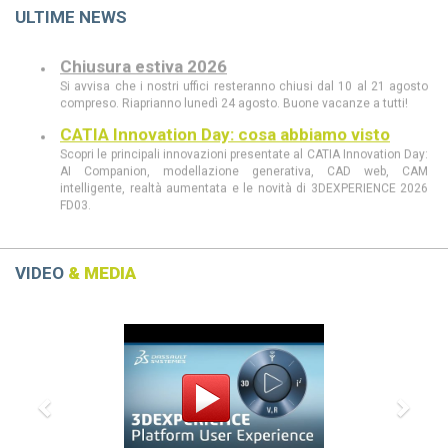
ULTIME NEWS
Chiusura estiva 2026
Si avvisa che i nostri uffici resteranno chiusi dal 10 al 21 agosto
compreso. Riaprianno lunedì 24 agosto. Buone vacanze a tutti!
CATIA Innovation Day: cosa abbiamo visto
Scopri le principali innovazioni presentate al CATIA Innovation Day:
AI Companion, modellazione generativa, CAD web, CAM
intelligente, realtà aumentata e le novità di 3DEXPERIENCE 2026
FD03.
CATIA Innovation Day 11 giugno a Milano
Scopri al CATIA Innovation Day 2026 come AI, 3DEXPERIENCE e
MBSE stanno rivoluzionando progettazione e sviluppo prodotto.
VIDEO
& MEDIA
Demo live, innovazione e casi concreti in un’unica giornata.
CATIA R2026 vs CATIA R2025: tutte le
Previous
Next
differenze che devi conoscere
scopri le differenze tra CATIA R2026 e CATIA R2025
Dassault Systèmes, Apple e NVIDIA: una
partnership strategica
La collaborazione tra Dassault Systèmes, Apple e NVIDIA
rivoluziona la progettazione con AI e tecnologie immersive.