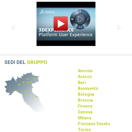
Previous
Next
Demo live, innovazione e casi concreti in un’unica giornata.
CATIA R2026 vs CATIA R2025: tutte le
differenze che devi conoscere
scopri le differenze tra CATIA R2026 e CATIA R2025
Dassault Systèmes, Apple e NVIDIA: una
partnership strategica
La collaborazione tra Dassault Systèmes, Apple e NVIDIA
rivoluziona la progettazione con AI e tecnologie immersive.
SEDI DEL
GRUPPO
Ancona
Arezzo
Bari
Benevento
Bologna
Brescia
Firenze
Genova
Milano
Ponzano Veneto
Torino