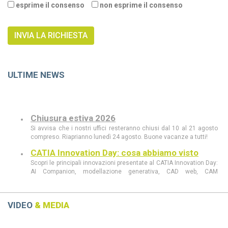
esprime il consenso
non esprime il consenso
ULTIME NEWS
Chiusura estiva 2026
Si avvisa che i nostri uffici resteranno chiusi dal 10 al 21 agosto
compreso. Riaprianno lunedì 24 agosto. Buone vacanze a tutti!
CATIA Innovation Day: cosa abbiamo visto
Scopri le principali innovazioni presentate al CATIA Innovation Day:
AI Companion, modellazione generativa, CAD web, CAM
intelligente, realtà aumentata e le novità di 3DEXPERIENCE 2026
FD03.
CATIA Innovation Day 11 giugno a Milano
VIDEO
& MEDIA
Scopri al CATIA Innovation Day 2026 come AI, 3DEXPERIENCE e
MBSE stanno rivoluzionando progettazione e sviluppo prodotto.