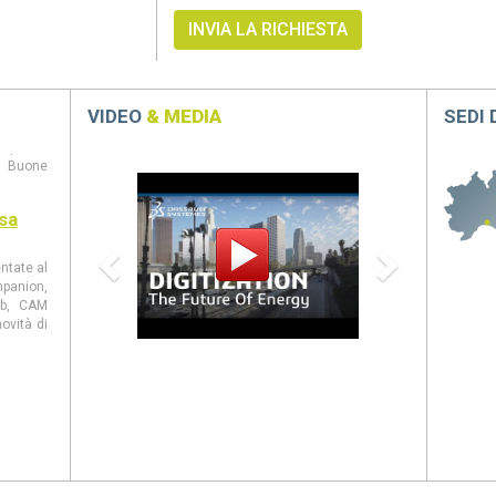
VIDEO
& MEDIA
SEDI
steranno
mpreso.
 Buone
Innovation in t
Previous
Next
sa
entate al
panion,
eb, CAM
ovità di
026 come
stanno
viluppo
 e casi