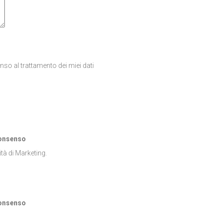
enso al trattamento dei miei dati
consenso
ità di Marketing.
consenso