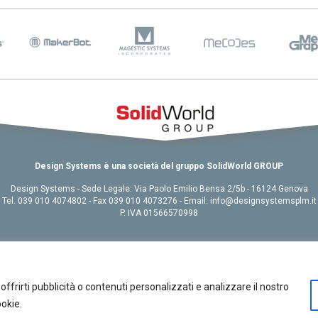
2025:
evi
R2026 e
e e
ystèmes,
ttazione
Design Systems è una società del gruppo SolidWorld GROUP
Design Systems - Sede Legale: Via Paolo Emilio Bensa 2/5b - 16124 Genova
Tel. 039 010 4074802 - Fax 039 010 4073276 - Email: info@designsystemsplm.it
P. IVA 01566570998
Chi siamo
|
Contatti
|
GDPR
|
Site Credits
Copyright 2015 © Design Systems. All rights reserved.
offrirti pubblicità o contenuti personalizzati e analizzare il nostro
ookie.