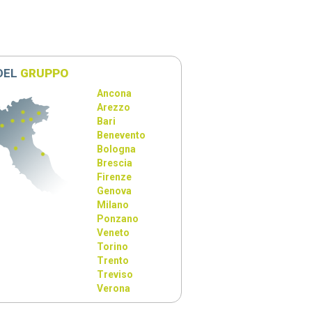
 DEL
GRUPPO
Ancona
he Age of Experience
Arezzo
Bari
Benevento
Bologna
Brescia
Firenze
Genova
Milano
Ponzano
Veneto
Torino
Trento
Treviso
Verona