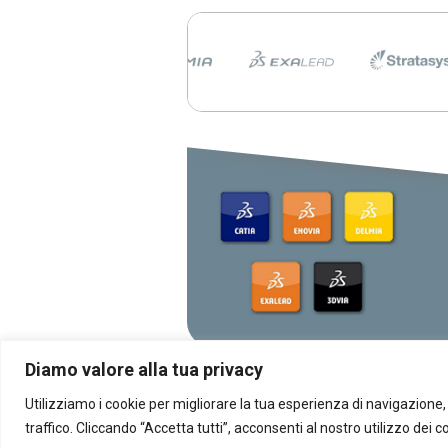
CATIA R2026 vs CATIA R
tutte le differenze che d
conoscere
scopri le differenze tra CATIA 
CATIA R2025
Dassault Systèmes, Appl
NVIDIA: una partnership
strategica
La collaborazione tra Dassault S
Apple e NVIDIA rivoluziona la proge
con AI e tecnologie immersive.
Diamo valore alla tua privacy
Utilizziamo i cookie per migliorare la tua esperienza di navigazione, 
traffico. Cliccando “Accetta tutti”, acconsenti al nostro utilizzo dei c