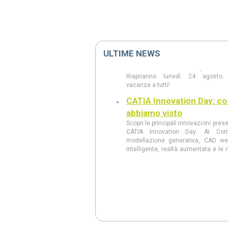
Chiusura estiva 2026
ULTIME NEWS
Si avvisa che i nostri uffici re
chiusi dal 10 al 21 agosto co
Riaprianno lunedì 24 agosto.
vacanze a tutti!
CATIA Innovation Day: co
abbiamo visto
Scopri le principali innovazioni pres
CATIA Innovation Day: AI Com
modellazione generativa, CAD w
intelligente, realtà aumentata e le n
3DEXPERIENCE 2026 FD03.
CATIA Innovation Day 11
giugno a Milano
Scopri al CATIA Innovation Day 2
AI, 3DEXPERIENCE e MBSE 
rivoluzionando progettazione e s
prodotto. Demo live, innovazione
concreti in un’unica giornata.